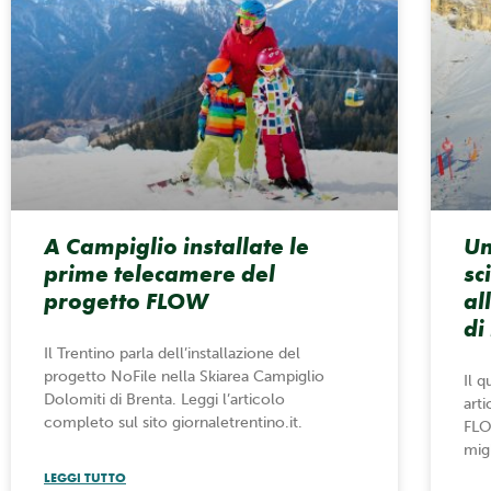
A Campiglio installate le
Un
prime telecamere del
sc
progetto FLOW
al
di
Il Trentino parla dell’installazione del
progetto NoFile nella Skiarea Campiglio
Il q
Dolomiti di Brenta. Leggi l’articolo
art
completo sul sito giornaletrentino.it.
FLO
migl
LEGGI TUTTO