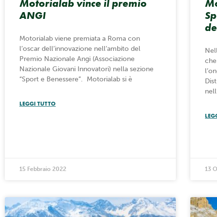
Motorialab vince il premio
Mo
ANGI
Sp
de
Motorialab viene premiata a Roma con
l’oscar dell’innovazione nell’ambito del
Nel
Premio Nazionale Angi (Associazione
che
Nazionale Giovani Innovatori) nella sezione
l’on
“Sport e Benessere”. Motorialab si è
Dis
nel
LEGGI TUTTO
LEG
15 Febbraio 2022
13 