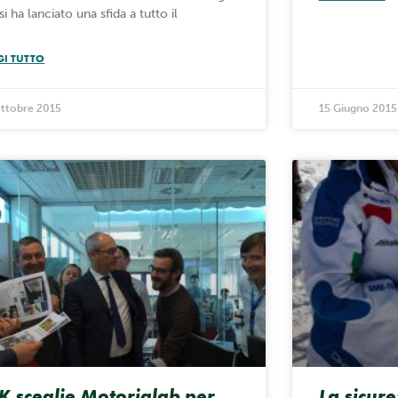
i ha lanciato una sfida a tutto il
GI TUTTO
Ottobre 2015
15 Giugno 2015
K sceglie Motorialab per
La sicure