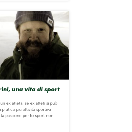
ini, una vita di sport
un ex atleta, se ex atleti si può
pratica più attività sportiva
 la passione per lo sport non