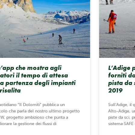
’app che mostra agli
L’Adige p
iatori il tempo di attesa
forniti d
la partenza degli impianti
pista da 
 risalita
2019
uotidiano “Il Dolomiti” pubblica un
Sull’Adige, il
icolo che parla del nostro ultimo progetto
Alto-Adige, un
W, progetto ambizioso che punta a
piste da sci, p
iorare la gestione dei flussi di
sistema SAFE 