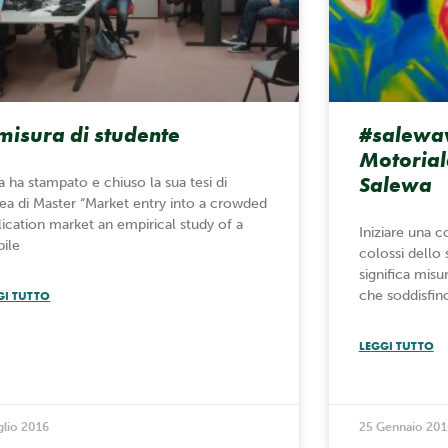
misura di studente
#salewa
Motorial
Salewa
a ha stampato e chiuso la sua tesi di
rea di Master “Market entry into a crowded
lication market an empirical study of a
Iniziare una 
ile
colossi dello
significa misu
che soddisfino
GI TUTTO
LEGGI TUTTO
glio 2016
25 Gennaio 201