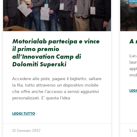
Motorialab partecipa e vince
A 
il primo premio
all’Innovation Camp di
Luc
lau
Dolomiti Superski
app
mob
Accedere alle piste, pagare il biglietto, saltare
la fila, tutto attraverso un dispositivo mobile
LEG
che offre anche l’accesso a servizi aggiuntivi
personalizzati. E’ questa l’idea
LEGGI TUTTO
11 Gennaio 2017
1 Lu