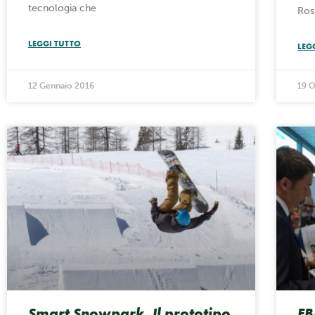
tecnologia che
Ross
LEGGI TUTTO
LEG
12 Gennaio 2016
19 
Smart Snowpark. Il prototipo
FB