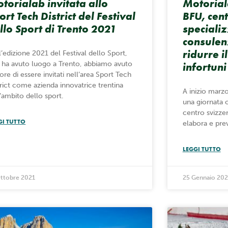
torialab invitata allo
Motorial
ort Tech District del Festival
BFU, cen
llo Sport di Trento 2021
specializ
consulen
ridurre i
l’edizione 2021 del Festival dello Sport,
 ha avuto luogo a Trento, abbiamo avuto
infortuni
ore di essere invitati nell’area Sport Tech
trict come azienda innovatrice trentina
A inizio marz
l’ambito dello sport.
una giornata 
centro svizze
GI TUTTO
elabora e prev
LEGGI TUTTO
Ottobre 2021
25 Gennaio 202