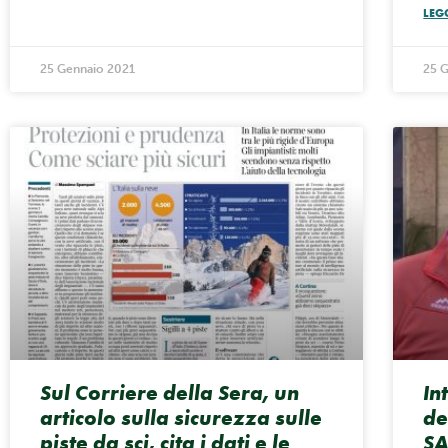
LEG
25 Gennaio 2021
25 
Sul Corriere della Sera, un
In
articolo sulla sicurezza sulle
de
piste da sci, cita i dati e le
SA