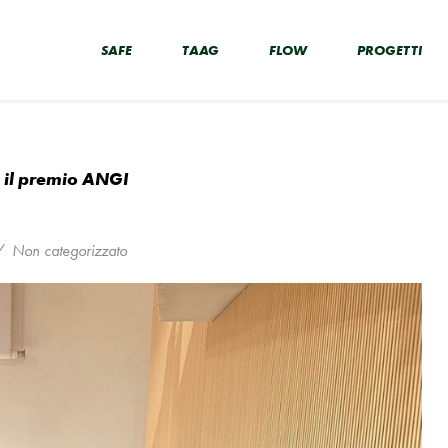
SAFE
TAAG
FLOW
PROGETTI
 il premio ANGI
/
Non categorizzato