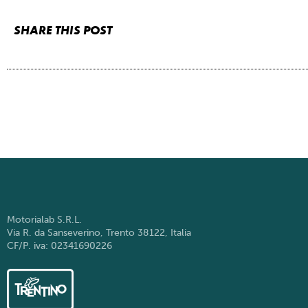
SHARE THIS POST
Motorialab S.R.L.
Via R. da Sanseverino, Trento 38122, Italia
CF/P. iva: 02341690226