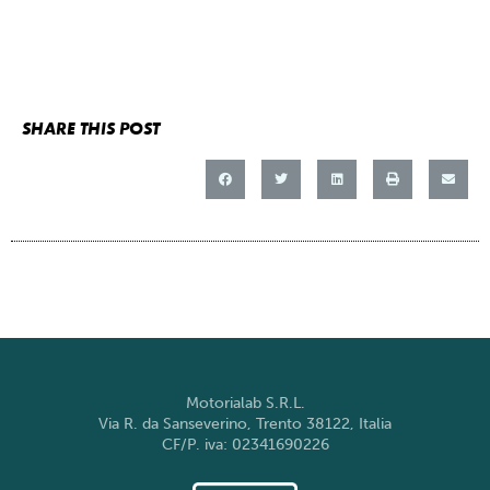
SHARE THIS POST
Motorialab S.R.L.
Via R. da Sanseverino, Trento 38122, Italia
CF/P. iva: 02341690226