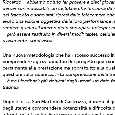
Riccardo – abbiamo potuto far provare a dieci giovan
dei sensori indossabili, un cellulare che funziona da r
nel tracciato e sono stati ripresi dalle telecamere c
avuto una visione oggettiva della loro performance m
rendere quella all’interno dello snowpark un’esperienz
– può essere restituito in diversi modi: tablet, cellula
ovviamente, condiviso».
Una nuova metodologia che ha riscosso successo in 
comprendere agli sviluppatori del progetto quali sono 
certamente alla prestazione ma soprattutto alla qual
questioni sulla sicurezza:
«La comprensione della tra
– è tra i feedback più richiesti dagli utenti, un dato
traumi».
Dopo il test a
San Martino di Castrozza
, durante il 
degli utenti e comprendere potenzialità e difficoltà d
affrontare la fase finale di messa a punto per la fine