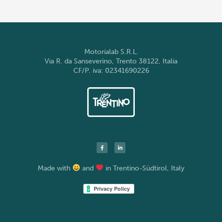
Motorialab S.R.L.
Via R. da Sanseverino, Trento 38122, Italia
CF/P. iva: 02341690226
F
L
a
i
c
n
e
k
b
e
Made with
and
in Trentino-Südtirol, Italy
o
d
o
i
k
n
-
-
f
i
n