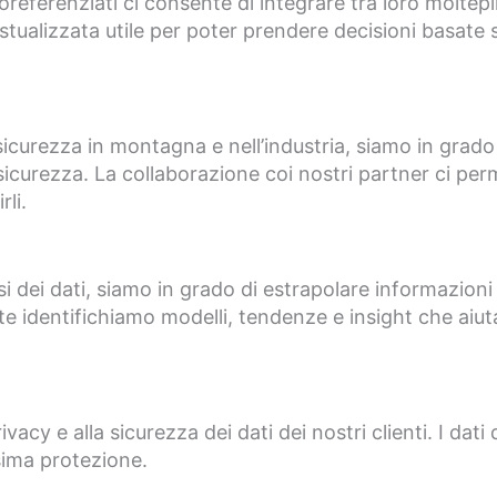
oreferenziati ci consente di integrare tra loro moltep
stualizzata utile per poter prendere decisioni basate s
 sicurezza in montagna e nell’industria, siamo in grado
 sicurezza. La collaborazione coi nostri partner ci perm
li.
si dei dati, siamo in grado di estrapolare informazioni 
te identifichiamo modelli, tendenze e insight che aiutan
cy e alla sicurezza dei dati dei nostri clienti. I dati 
sima protezione.