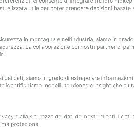
oreferenziati ci consente di integrare tra loro moltep
stualizzata utile per poter prendere decisioni basate s
 sicurezza in montagna e nell’industria, siamo in grado
 sicurezza. La collaborazione coi nostri partner ci perm
li.
si dei dati, siamo in grado di estrapolare informazioni 
te identifichiamo modelli, tendenze e insight che aiutan
cy e alla sicurezza dei dati dei nostri clienti. I dati 
sima protezione.