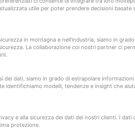
oreferenziati ci consente di integrare tra loro moltep
stualizzata utile per poter prendere decisioni basate s
 sicurezza in montagna e nell’industria, siamo in grado
 sicurezza. La collaborazione coi nostri partner ci perm
li.
si dei dati, siamo in grado di estrapolare informazioni 
te identifichiamo modelli, tendenze e insight che aiutan
cy e alla sicurezza dei dati dei nostri clienti. I dati 
sima protezione.