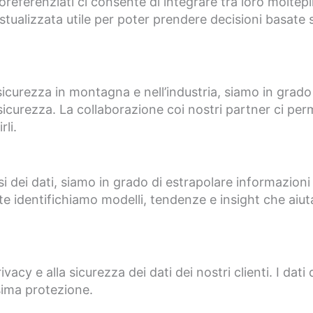
oreferenziati ci consente di integrare tra loro moltep
stualizzata utile per poter prendere decisioni basate s
 sicurezza in montagna e nell’industria, siamo in grado
 sicurezza. La collaborazione coi nostri partner ci perm
li.
si dei dati, siamo in grado di estrapolare informazioni 
te identifichiamo modelli, tendenze e insight che aiutan
cy e alla sicurezza dei dati dei nostri clienti. I dati 
sima protezione.