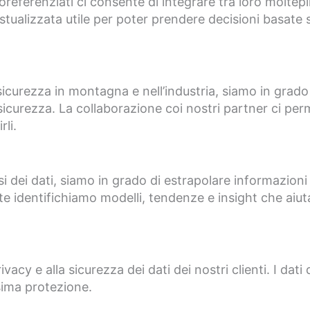
oreferenziati ci consente di integrare tra loro moltep
stualizzata utile per poter prendere decisioni basate s
 sicurezza in montagna e nell’industria, siamo in grado
 sicurezza. La collaborazione coi nostri partner ci perm
li.
si dei dati, siamo in grado di estrapolare informazioni 
te identifichiamo modelli, tendenze e insight che aiutan
cy e alla sicurezza dei dati dei nostri clienti. I dati 
sima protezione.