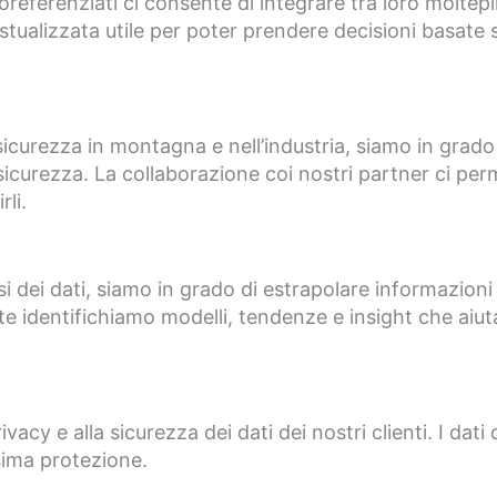
oreferenziati ci consente di integrare tra loro moltep
stualizzata utile per poter prendere decisioni basate s
 sicurezza in montagna e nell’industria, siamo in grado
 sicurezza. La collaborazione coi nostri partner ci perm
li.
si dei dati, siamo in grado di estrapolare informazioni 
te identifichiamo modelli, tendenze e insight che aiutan
cy e alla sicurezza dei dati dei nostri clienti. I dati 
sima protezione.