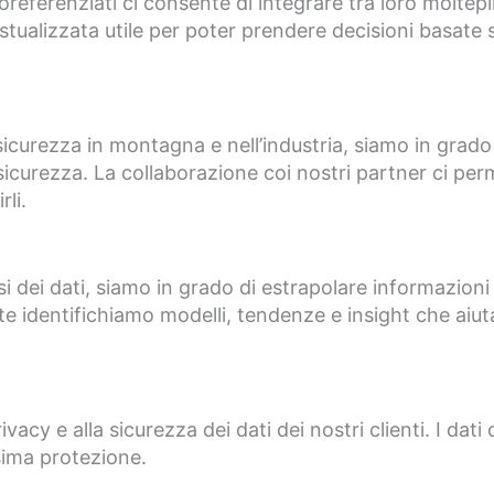
oreferenziati ci consente di integrare tra loro moltep
stualizzata utile per poter prendere decisioni basate s
 sicurezza in montagna e nell’industria, siamo in grado
 sicurezza. La collaborazione coi nostri partner ci perm
li.
si dei dati, siamo in grado di estrapolare informazioni 
te identifichiamo modelli, tendenze e insight che aiutan
cy e alla sicurezza dei dati dei nostri clienti. I dati 
sima protezione.