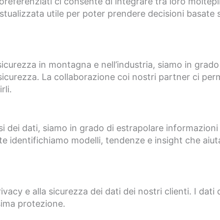
oreferenziati ci consente di integrare tra loro moltep
stualizzata utile per poter prendere decisioni basate s
 sicurezza in montagna e nell’industria, siamo in grado
 sicurezza. La collaborazione coi nostri partner ci perm
li.
si dei dati, siamo in grado di estrapolare informazioni 
te identifichiamo modelli, tendenze e insight che aiutan
cy e alla sicurezza dei dati dei nostri clienti. I dati 
sima protezione.