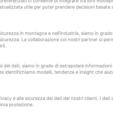
oreferenziati ci consente di integrare tra loro moltep
stualizzata utile per poter prendere decisioni basate s
 sicurezza in montagna e nell’industria, siamo in grado
 sicurezza. La collaborazione coi nostri partner ci perm
li.
si dei dati, siamo in grado di estrapolare informazioni 
te identifichiamo modelli, tendenze e insight che aiutan
cy e alla sicurezza dei dati dei nostri clienti. I dati 
sima protezione.