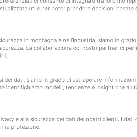
oreferenziati ci consente di integrare tra loro moltep
stualizzata utile per poter prendere decisioni basate s
 sicurezza in montagna e nell’industria, siamo in grado
 sicurezza. La collaborazione coi nostri partner ci perm
li.
si dei dati, siamo in grado di estrapolare informazioni 
te identifichiamo modelli, tendenze e insight che aiutan
cy e alla sicurezza dei dati dei nostri clienti. I dati 
sima protezione.